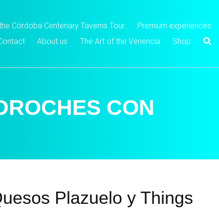
 the Córdoba Centenary Taverns Tour
Premium experiences
Contact
About us
The Art of the Venencia
Shop
EDROCHES CON
Quesos Plazuelo y Things