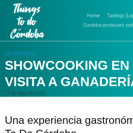
Skip
to
Home
Tastings (L
content
Cordoba producers visit
SIN CATEGORÍA
SHOWCOOKING EN 
VISITA A GANADERÍ
11 de May de 2026
Una experiencia gastronómi