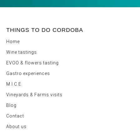
THINGS TO DO CORDOBA
Home
Wine tastings
EVOO & flowers tasting
Gastro experiences
M.I.C.E.
Vineyards & Farms visits
Blog
Contact
About us