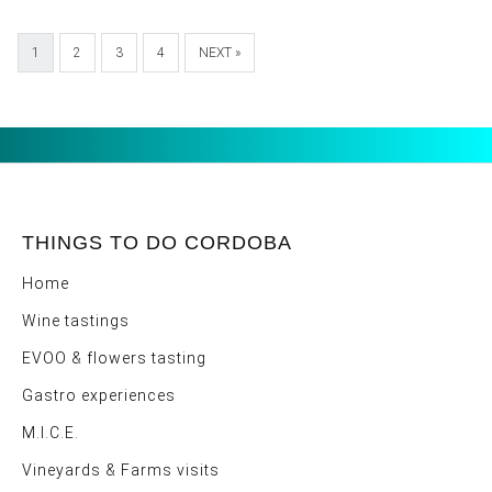
1
2
3
4
NEXT »
THINGS TO DO CORDOBA
Home
Wine tastings
EVOO & flowers tasting
Gastro experiences
M.I.C.E.
Vineyards & Farms visits