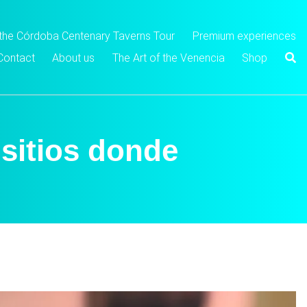
 the Córdoba Centenary Taverns Tour
Premium experiences
Contact
About us
The Art of the Venencia
Shop
 sitios donde