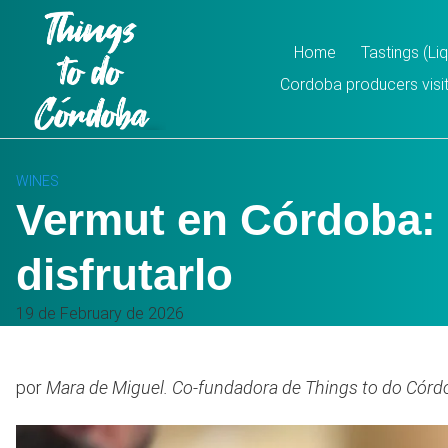
Skip
to
Home
Tastings (L
content
Cordoba producers visit
WINES
Vermut en Córdoba: c
disfrutarlo
19 de February de 2026
por
Mara de Miguel. Co-fundadora de Things to do Córd